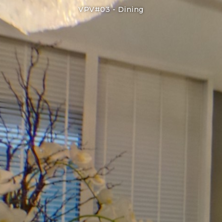
VPV#03 -
Dining