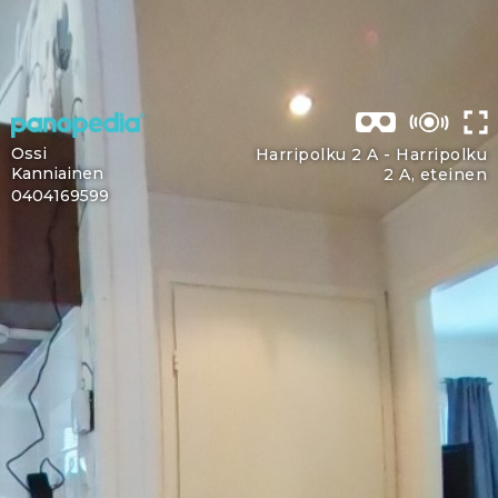
Ossi
Harripolku 2 A -
Harripolku
Kanniainen
2 A, eteinen
0404169599